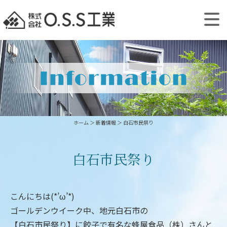
ホーム
＞ 新着情報 ＞ 白石市民祭り
白石市民祭り
こんにちは(*’ω’*)
ゴールデンウイーク中、地元白石市の
【白石市民祭り】に餃子で有名な蜂屋食品（株）さんと