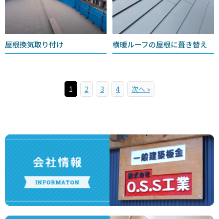
屋根換気取り付け
横暖ルーフの屋根に葺き替え
1
2
3
4
次へ »